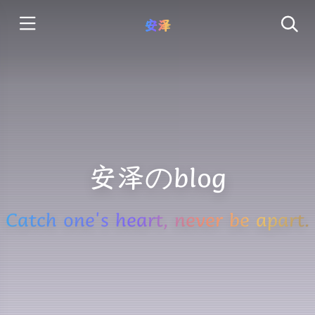
安泽
安泽のblog
Catch one's heart, never be apart.