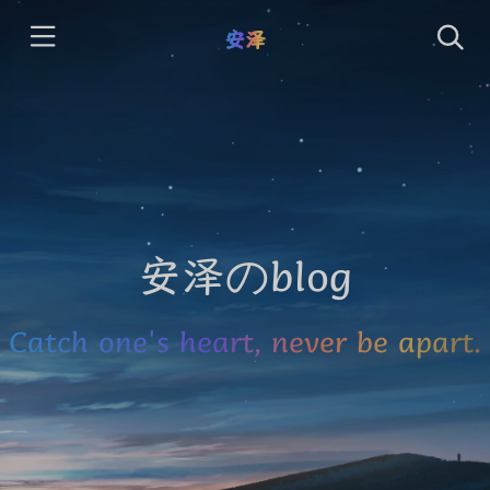
安泽
安泽のblog
Catch one's heart, never be apart.