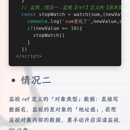
  }
// 监视，情况一：监视【ref】定义的【基本类型
const
 stopWatch = watch(sum,
(
newValue
console
.log(
'sum变化了'
,newValue,old
if
(newValue >= 
10
){
      stopWatch()
    }
  })
</
script
>
情况二
监视 ref 定义的「对象类型」数据：直接写
数据名，监视的是对象的「地址值」, 若想
监视对象内部的数据，要手动开启深读监视.