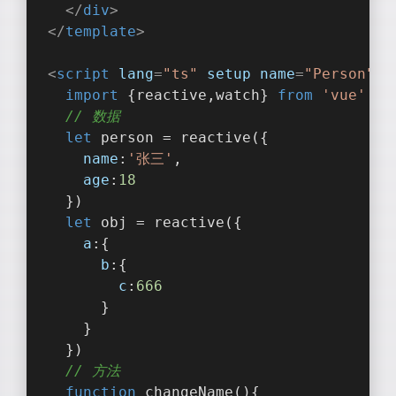
</
div
>
</
template
>
<
script
lang
=
"ts"
setup
name
=
"Person"
>
import
 {reactive,watch} 
from
'vue'
// 数据
let
 person = reactive({
name
:
'张三'
,
age
:
18
  })
let
 obj = reactive({
a
:{
b
:{
c
:
666
      }
    }
  })
// 方法
function
changeName
(
)
{