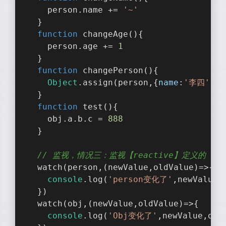
    person.name += 
'~'
  }
function
changeAge
(
)
{
    person.age += 
1
  }
function
changePerson
(
)
{
Object
.assign(person,{
name
:
'李四'
,
ag
  }
function
test
(
)
{
    obj.a.b.c = 
888
  }
// 监视，情况三：监视【reactive】定义的
  watch(person,
(
newValue,oldValue
)=>
{
console
.log(
'person变化了'
,newValue,
  })
  watch(obj,
(
newValue,oldValue
)=>
{
console
.log(
'Obj变化了'
,newValue,old