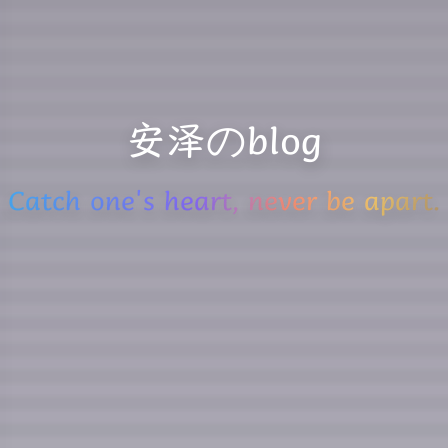
安泽のblog
Catch one's heart, never be apart.