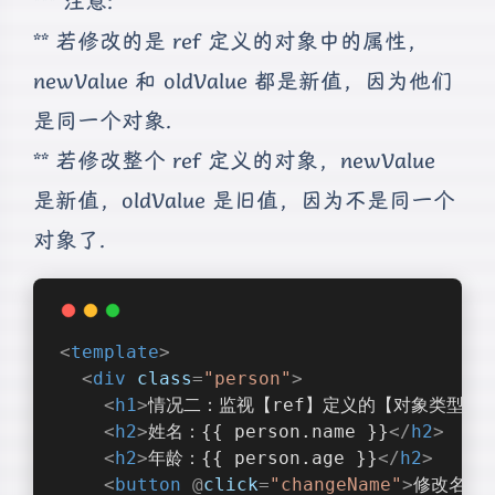
*** 注意:
** 若修改的是 ref 定义的对象中的属性，
newValue 和 oldValue 都是新值，因为他们
是同一个对象.
** 若修改整个 ref 定义的对象，newValue
是新值，oldValue 是旧值，因为不是同一个
对象了.
<
template
>
<
div
class
=
"person"
>
<
h1
>
情况二：监视【ref】定义的【对象类型】
<
h2
>
姓名：{{ person.name }}
</
h2
>
<
h2
>
年龄：{{ person.age }}
</
h2
>
<
button
 @
click
=
"changeName"
>
修改名字
<