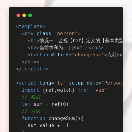
<
template
>
<
div
class
=
"person"
>
<
h1
>
情况一：监视【ref】定义的【基本类型】
<
h2
>
当前求和为：{{sum}}
</
h2
>
<
button
 @
click
=
"changeSum"
>
点我sum+1
</
div
>
</
template
>
<
script
lang
=
"ts"
setup
name
=
"Person"
>
import
 {ref,watch} 
from
'vue'
// 数据
let
 sum = ref(
0
)
// 方法
function
changeSum
(
)
{
    sum.value += 
1