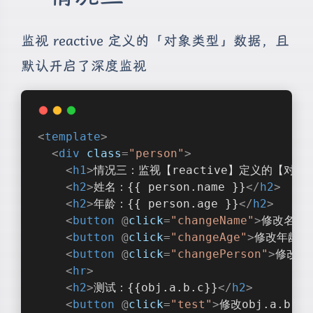
监视 reactive 定义的「对象类型」数据，且
默认开启了深度监视
<
template
>
<
div
class
=
"person"
>
<
h1
>
情况三：监视【reactive】定义的【对象
<
h2
>
姓名：{{ person.name }}
</
h2
>
<
h2
>
年龄：{{ person.age }}
</
h2
>
<
button
 @
click
=
"changeName"
>
修改名字
<
<
button
 @
click
=
"changeAge"
>
修改年龄
</
<
button
 @
click
=
"changePerson"
>
修改整
<
hr
>
<
h2
>
测试：{{obj.a.b.c}}
</
h2
>
<
button
 @
click
=
"test"
>
修改obj.a.b.c
<