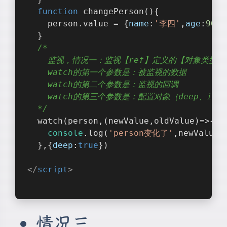
function
changePerson
(
)
{
    person.value = {
name
:
'李四'
,
age
:
90
}
  }
/* 
    监视，情况一：监视【ref】定义的【对象类
    watch的第一个参数是：被监视的数据
    watch的第二个参数是：监视的回调
    watch的第三个参数是：配置对象（deep、immed
  */
  watch(person,
(
newValue,oldValue
)=>
{
console
.log(
'person变化了'
,newValue,
  },{
deep
:
true
})
</
script
>
情况三