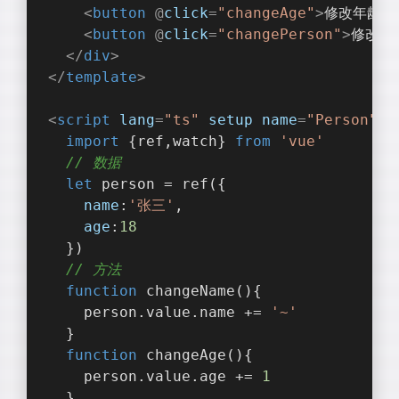
<
button
 @
click
=
"changeAge"
>
修改年龄
</
<
button
 @
click
=
"changePerson"
>
修改整
</
div
>
</
template
>
<
script
lang
=
"ts"
setup
name
=
"Person"
>
import
 {ref,watch} 
from
'vue'
// 数据
let
 person = ref({
name
:
'张三'
,
age
:
18
  })
// 方法
function
changeName
(
)
{
    person.value.name += 
'~'
  }
function
changeAge
(
)
{
    person.value.age += 
1
  }