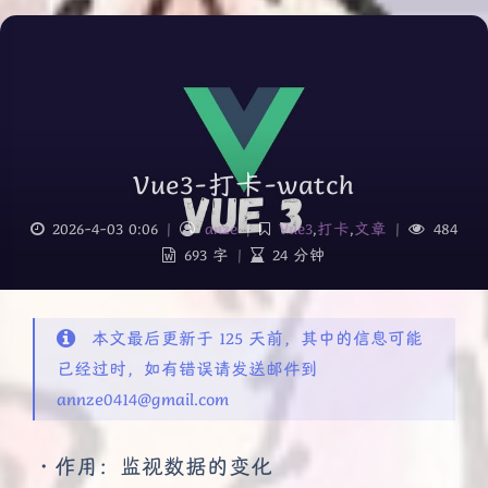
Vue3-打卡-watch
2026-4-03 0:06
|
anze
|
Vue3
,
打卡
,
文章
|
484
693 字
|
24 分钟
本文最后更新于 125 天前，其中的信息可能
已经过时，如有错误请发送邮件到
annze0414@gmail.com
・作用：监视数据的变化