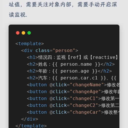
址值，需要关注对象内部，需要手动开启深
读监视.
<
template
>
<
div
class
=
"person"
>
<
h1
>
情况四：监视【ref】或【reactive
<
h2
>
姓名：{{ person.name }}
</
h2
>
<
h2
>
年龄：{{ person.age }}
</
h2
>
<
h2
>
汽车：{{ person.car.c1 }}、{{ per
<
button
 @
click
=
"changeName"
>
修改名字
<
<
button
 @
click
=
"changeAge"
>
修改年龄
</
<
button
 @
click
=
"changeC1"
>
修改第一台
夜间模式
<
button
 @
click
=
"changeC2"
>
修改第二台
<
button
 @
click
=
"changeCar"
>
修改整个车
Sans Serif
Serif
</
div
>
</
template
>