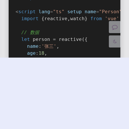
浅阴影
深阴影
<
script
lang
=
"ts"
setup
name
=
"Person"
>
关闭
日落
暗化
灰度
import
 {reactive,watch} 
from
'vue'
// 数据
let
 person = reactive({
name
:
'张三'
,
age
:
18
,
car
:{
c1
:
'奔驰'
,
c2
:
'宝马'
    }
  })
// 方法
function
changeName
(
)
{
    person.name += 
'~'
  }
function
changeAge
(
)
{