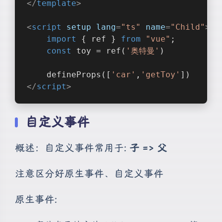
</
template
>
<
script
setup
lang
=
"ts"
name
=
"Child"
>
import
 { ref } 
from
"vue"
;
const
 toy = ref(
'奥特曼'
)
	defineProps([
'car'
,
'getToy'
])
</
script
>
自定义事件
概述：自定义事件常用于:
子 => 父
注意区分好原生事件、自定义事件
原生事件: