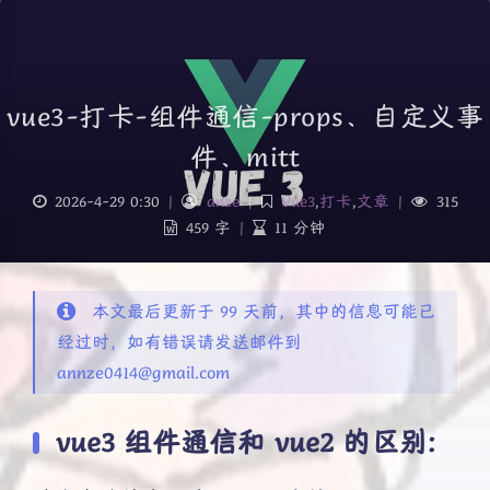
vue3-打卡-组件通信-props、自定义事
件、mitt
2026-4-29 0:30
|
anze
|
Vue3
,
打卡
,
文章
|
315
459 字
|
11 分钟
本文最后更新于 99 天前，其中的信息可能已
经过时，如有错误请发送邮件到
annze0414@gmail.com
vue3 组件通信和 vue2 的区别: