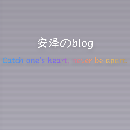
安泽のblog
Catch one's heart, never be apart.