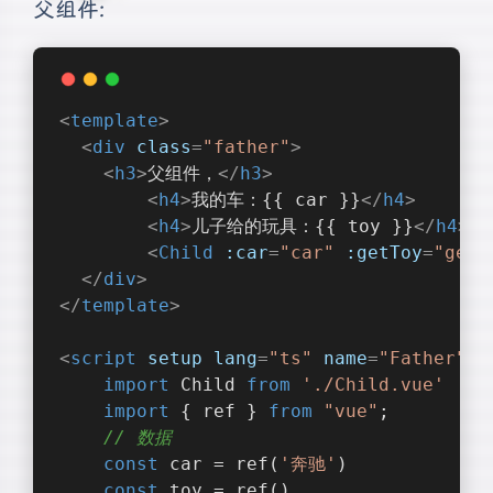
父组件:
<
template
>
<
div
class
=
"father"
>
<
h3
>
父组件，
</
h3
>
<
h4
>
我的车：{{ car }}
</
h4
>
<
h4
>
儿子给的玩具：{{ toy }}
</
h4
>
<
Child
:car
=
"car"
:getToy
=
"getT
</
div
>
</
template
>
<
script
setup
lang
=
"ts"
name
=
"Father"
>
import
 Child 
from
'./Child.vue'
import
 { ref } 
from
"vue"
;
// 数据
const
 car = ref(
'奔驰'
)
const
 toy = ref()