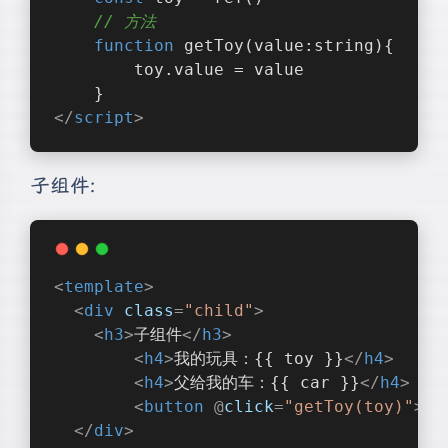
// 方法
function
getToy
(
value:string
)
{
		toy.value = value
	}
</
script
>
子组件:
<
template
>
<
div
class
=
"child"
>
<
h3
>
子组件
</
h3
>
<
h4
>
我的玩具：{{ toy }}
</
h4
>
<
h4
>
父给我的车：{{ car }}
</
h4
>
<
button
 @
click
=
"getToy(toy)"
>
玩
</
div
>