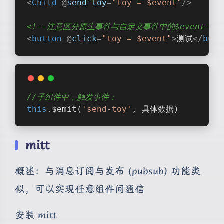
<
Child
 @
send-toy
=
"toy = $event"
/>
<!--注意区分原生事件与自定义事件中的$event-->
<
button
 @
click
=
"toy = $event"
>
测试
</
butt
//子组件中，触发事件：
this
.$emit(
'send-toy'
, 具体数据)
mitt
概述：与消息订阅与发布 (pubsub) 功能类
似，可以实现任意组件间通信
安装 mitt