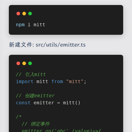
npm
 i mitt
新建文件: src/utils/emitter.ts
// 引入mitt 
import
 mitt 
from
"mitt"
;
// 创建emitter
const
 emitter = mitt()
夜间模式
/*
  // 绑定事件
Sans Serif
Serif
  emitter.on('abc',(value)=>{