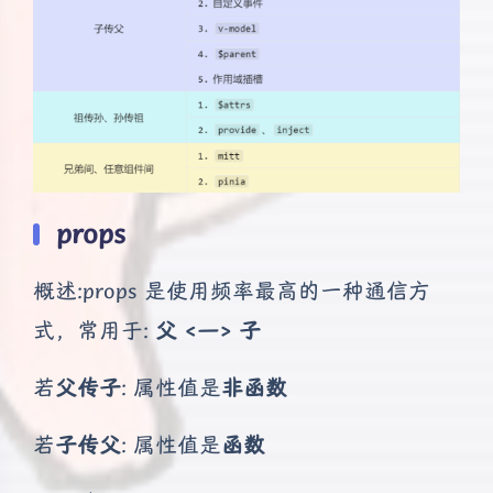
props
概述:props 是使用频率最高的一种通信方
式，常用于:
父 <—> 子
若
父传子
: 属性值是
非函数
若
子传父
: 属性值是
函数