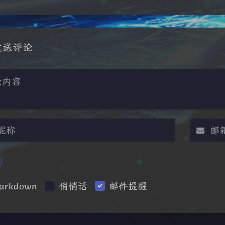
发送评论
|´・ω・)ノ
ヾ
arkdown
悄悄话
邮件提醒
（╯‵□′）╯︵
(๑•̀ㅁ•́ฅ)
→_