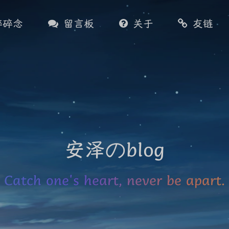
碎碎念
留言板
关于
友链
安泽のblog
Catch one's heart, never be apart.