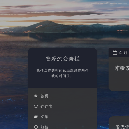
4
月
安泽の公告栏
昨晚改
我怀念你的时间已经超过你陪伴
我的时间了。
首页
碎碎念
文章
暂无
归档