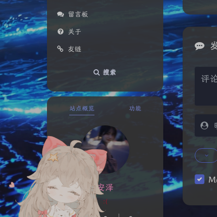
留言板
关于
友链
搜索
站点概览
功能
M
安泽
:(