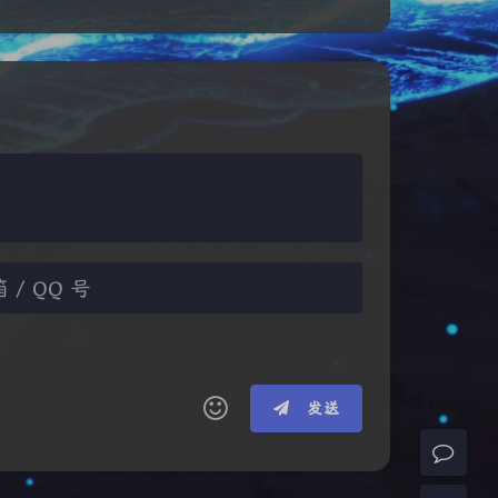
夜间模式
Sans Serif
Serif
浅阴影
深阴影
关闭
日落
暗化
灰度
(≧∇≦*)ゝ
(☆ω☆)
发送
┴─┴
￣﹃￣
(/ω＼)
∠( ᐛ 」∠)＿
→
୧(๑•̀⌄•́๑)૭
٩(ˊᗜˋ*)و
(ノ°ο°)ノ