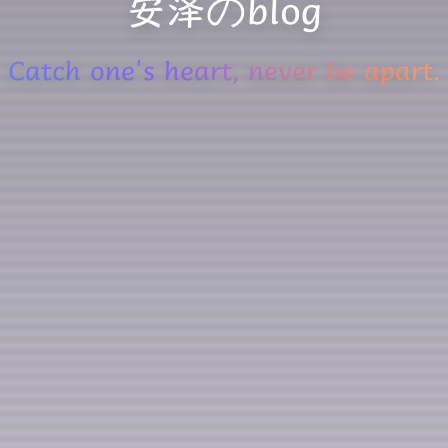
安泽のblog
Catch one's heart, never be apart.