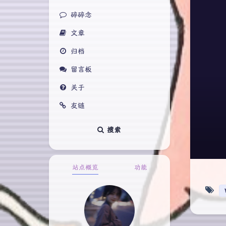
碎碎念
文章
归档
留言板
关于
友链
搜索
站点概览
功能