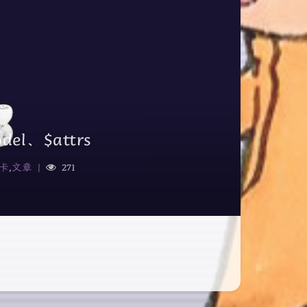
el、$attrs
卡
,
文章
|
271