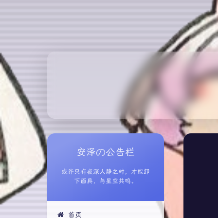
安泽の公告栏
或许只有夜深人静之时，才能卸
下面具，与星空共鸣。
首页