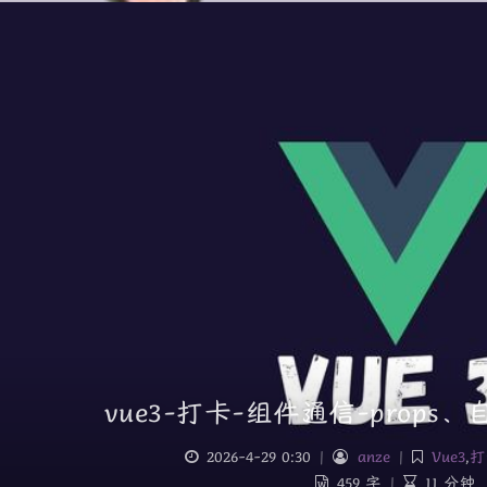
vue3-打卡-组件通信-props、
2026-4-29 0:30
|
anze
|
Vue3
,
打
459 字
|
11 分钟