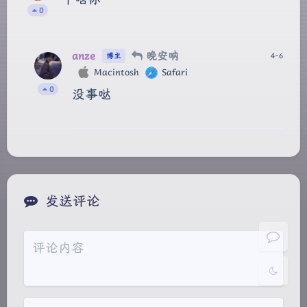
0
anze
晚安呐
4-6
博主
Macintosh
Safari
0
没事哒
夜间模式
Sans Serif
Serif
浅阴影
深阴影
发送评论
关闭
日落
暗化
灰度