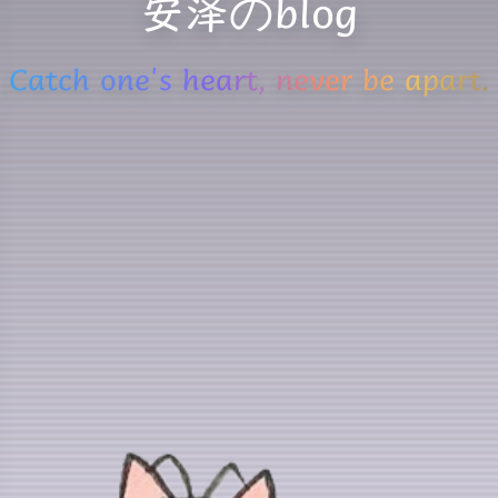
安泽のblog
Catch one's heart, never be apart.