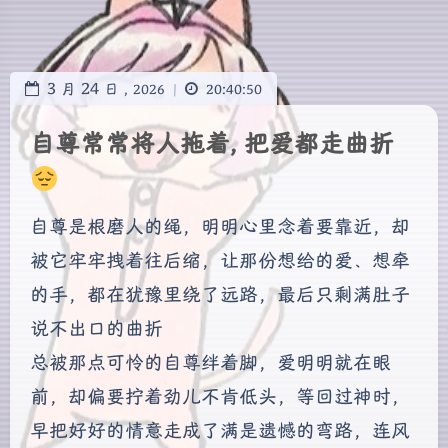
3
24
月
日 ,
2026
|
20:40:50
自尊常常将人拖着, 把爱都走曲折
自尊是根磨人的绳，明明心里念着要靠近，却
被它牢牢拽着往后缩，让那份想给的爱、想牵
的手，都在犹豫里绕了远路，最后只剩满肚子
说不出口的曲折
总被那点可怜的自尊绊着脚，爱明明就在眼
前，却偏要拧着劲儿不肯低头，等回过神时，
早把好好的情意走成了满是遗憾的弯路，连风