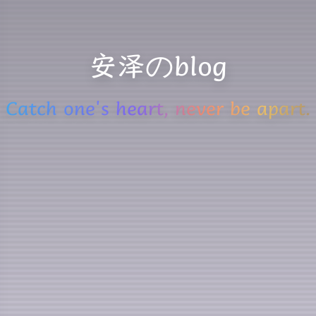
安泽のblog
Catch one's heart, never be apart.