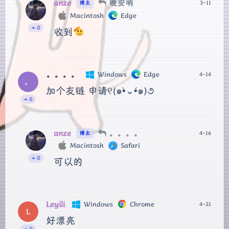
anze
晚安呐
3-11
博主
Macintosh
Edge
0
收到
。。。。
Windows
Edge
4-14
。
加个友链 申请୧(๑•̀⌄•́๑)૭
0
anze
。。。。
4-16
博主
Macintosh
Safari
0
可以的
Leyili
Windows
Chrome
4-21
L
好漂亮
0