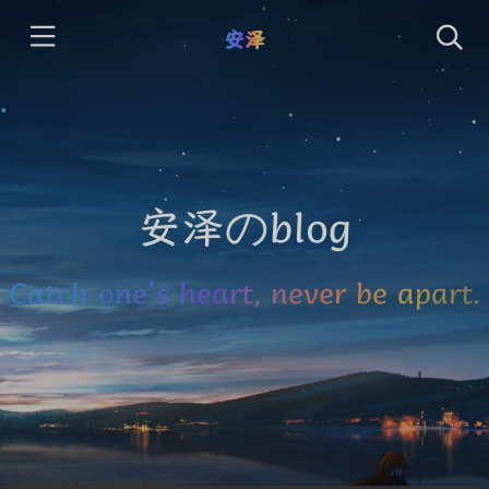
安泽
安泽のblog
Catch one's heart, never be apart.