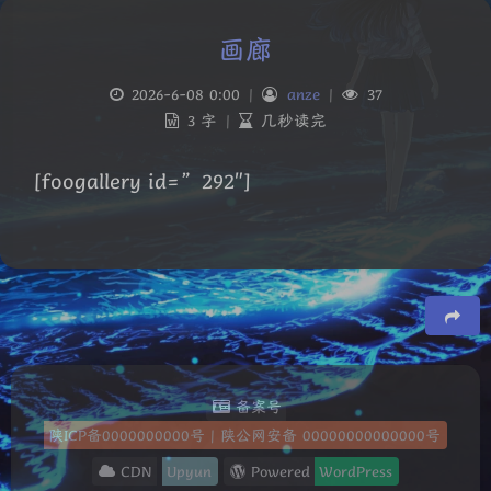
画廊
2026-6-08 0:00
|
anze
|
37
3 字
|
几秒读完
[foogallery id=”292″]
夜间模式
Sans Serif
Serif
豆
浅阴影
深阴影
备案号
陕ICP备0000000000号
|
陕公网安备 00000000000000号
关闭
日落
暗化
灰度
CDN
Upyun
Powered
WordPress